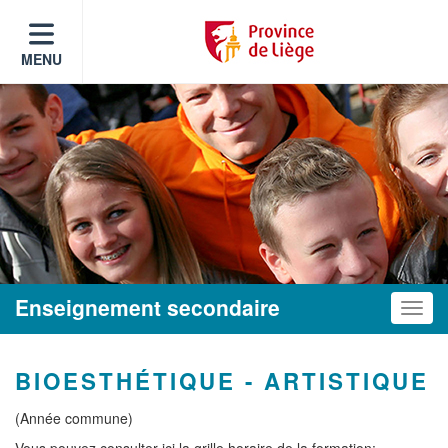
MENU
Enseignement secondaire
Toggle
BIOESTHÉTIQUE - ARTISTIQUE
(Année commune)