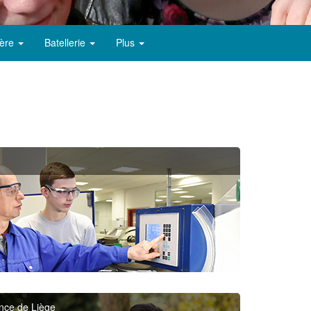
ère
Batellerie
Plus
ince de Liège