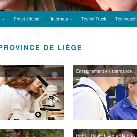
e
Projet éducatif
Internats
Techni Truck
Technosph
PROVINCE DE LIÈGE
Enseignement en alternance
HEPL - Haute Ecole de la Prov