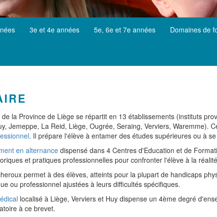
nnées
3e et 4e années
5e, 6e et 7e années
Domaines de f
AIRE
 de la Province de Liège se répartit en 13 établissements (instituts p
al, Huy, Jemeppe, La Reid, Liège, Ougrée, Seraing, Verviers, Waremme).
fessionnel
. Il prépare l'élève à entamer des études supérieures ou à se
ment en alternance
dispensé dans 4 Centres d'Education et de Formati
iques et pratiques professionnelles pour confronter l'élève à la réalité
heroux permet à des élèves, atteints pour la plupart de handicaps phys
e ou professionnel ajustées à leurs difficultés spécifiques.
édical
localisé à Liège, Verviers et Huy dispense un 4ème degré d'ens
atoire à ce brevet.