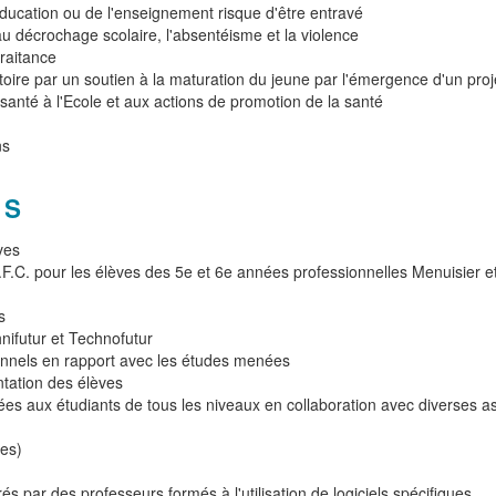
ducation ou de l'enseignement risque d'être entravé
au décrochage scolaire, l'absentéisme et la violence
traitance
atoire par un soutien à la maturation du jeune par l'émergence d'un proj
santé à l'Ecole et aux actions de promotion de la santé
ns
ES
ves
.F.C. pour les élèves des 5e et 6e années professionnelles Menuisier e
s
nifutur et Technofutur
sionnels en rapport avec les études menées
ntation des élèves
ées aux étudiants de tous les niveaux en collaboration avec diverses as
ses)
s par des professeurs formés à l'utilisation de logiciels spécifiques