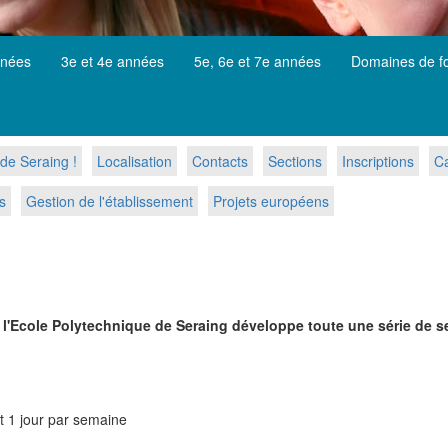
nnées
3e et 4e années
5e, 6e et 7e années
Domaines de f
de Seraing !
Localisation
Contacts
Sections
Inscriptions
Ca
s
Gestion de l'établissement
Projets européens
 l'Ecole Polytechnique de Seraing développe toute une série de se
t 1 jour par semaine