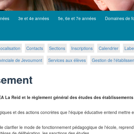
nnées
3e et 4e années
5e, 6e et 7e années
Domaines de f
ocalisation
Contacts
Sections
Inscriptions
Calendrier
Labe
vinciale de Jevoumont
Services aux élèves
Gestion de l'établiss
ssement
IPEA La Reid et le règlement général des études des établissement
iques et des actions concrètes que l'équipe éducative entend mettre en
st de clarifier le mode de fonctionnement pédagogique de l'école, repre
itères de délibération, les sanctions des études...