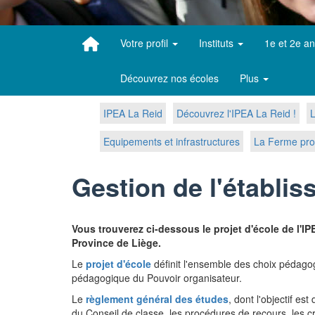
Votre profil
Instituts
1e et 2e a
Découvrez nos écoles
Plus
IPEA La Reid
Découvrez l'IPEA La Reid !
L
Equipements et infrastructures
La Ferme pro
Gestion de l'établi
Vous trouverez ci-dessous le projet d'école de l'
Province de Liège.
Le
projet d'école
définit l'ensemble des choix pédagog
pédagogique du Pouvoir organisateur.
Le
règlement général des études
, dont l'objectif e
du Conseil de classe, les procédures de recours, les cr