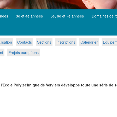
nnées
3e et 4e années
5e, 6e et 7e années
Domaines de f
lisation
Contacts
Sections
Inscriptions
Calendrier
Equipeme
nt
Projets européens
 l'Ecole Polytechnique de Verviers développe toute une série de s