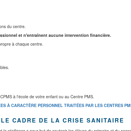
ons du centre.
sionnel et n'entraînent aucune intervention financière.
 propre à chaque centre.
bles.
 CPMS à l'école de votre enfant ou au Centre PMS.
S À CARACTÈRE PERSONNEL TRAITÉES PAR LES CENTRES PMS D
LE CADRE DE LA CRISE SANITAIRE
t la résilience
a pour but de soutenir les élèves du primaire et du second