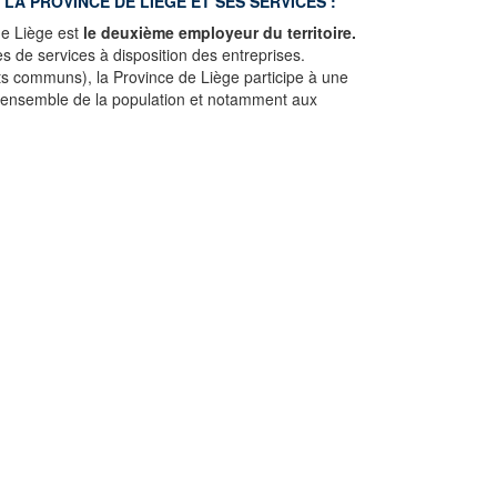
LA PROVINCE DE LIÈGE
ET SES SERVICES :
de Liège est
le deuxième employeur
du territoire.
 de services à disposition des entreprises.
s communs), la Province de Liège participe à une
à l'ensemble de la population et notamment aux