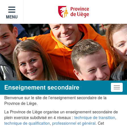
MENU
Enseignement secondaire
Toggle
Bienvenue sur le site de l’enseignement secondaire de la
Province de Liège.
La Province de Liège organise un enseignement secondaire de
plein exercice subdivisé en 4 niveaux :
technique de transition
,
technique de qualification
,
professionnel et
général
. Cet