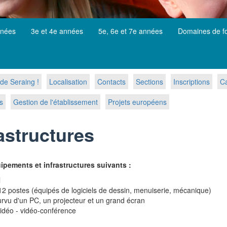
nnées
3e et 4e années
5e, 6e et 7e années
Domaines de f
de Seraing !
Localisation
Contacts
Sections
Inscriptions
Ca
s
Gestion de l'établissement
Projets européens
astructures
pements et infrastructures suivants :
l
 12 postes (équipés de logiciels de dessin, menuiserie, mécanique)
rvu d'un PC, un projecteur et un grand écran
vidéo - vidéo-conférence