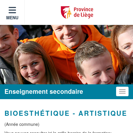
MENU
Enseignement secondaire
Toggle
BIOESTHÉTIQUE - ARTISTIQUE
(Année commune)