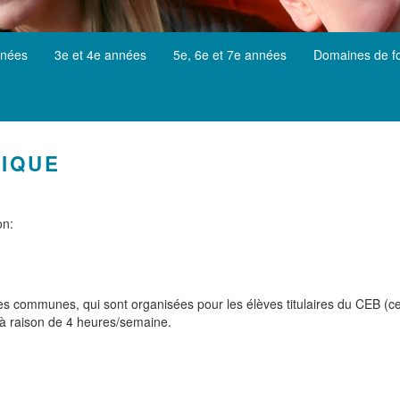
nnées
3e et 4e années
5e, 6e et 7e années
Domaines de f
TIQUE
on:
es communes, qui sont organisées pour les élèves titulaires du CEB (cert
 à raison de 4 heures/semaine.