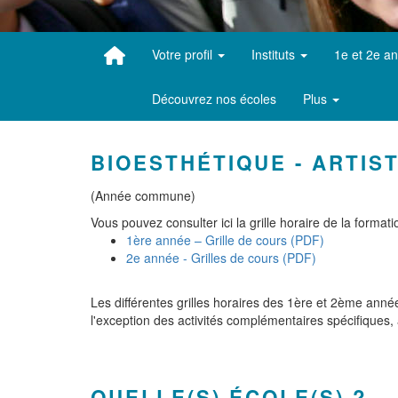
Votre profil
Instituts
1e et 2e a
Découvrez nos écoles
Plus
BIOESTHÉTIQUE - ARTIS
(Année commune)
Vous pouvez consulter ici la grille horaire de la formati
1ère année – Grille de cours (PDF)
2e année - Grilles de cours (PDF)
Les différentes grilles horaires des 1ère et 2ème anné
l'exception des activités complémentaires spécifiques,
QUELLE(S) ÉCOLE(S) ?