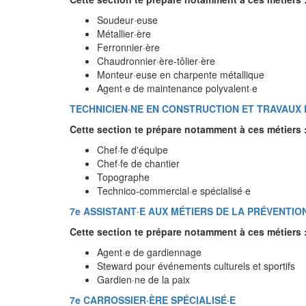
Soudeur·euse
Métallier·ère
Ferronnier·ère
Chaudronnier·ère-tôlier·ère
Monteur·euse en charpente métallique
Agent·e de maintenance polyvalent·e
TECHNICIEN·NE EN CONSTRUCTION ET TRAVAUX 
Cette section te prépare notamment à ces métiers 
Chef·fe d'équipe
Chef·fe de chantier
Topographe
Technico-commercial·e spécialisé·e
7e ASSISTANT·E AUX MÉTIERS DE LA PRÉVENTIO
Cette section te prépare notamment à ces métiers 
Agent·e de gardiennage
Steward pour événements culturels et sportifs
Gardien·ne de la paix
7e CARROSSIER·ÈRE SPÉCIALISÉ·E