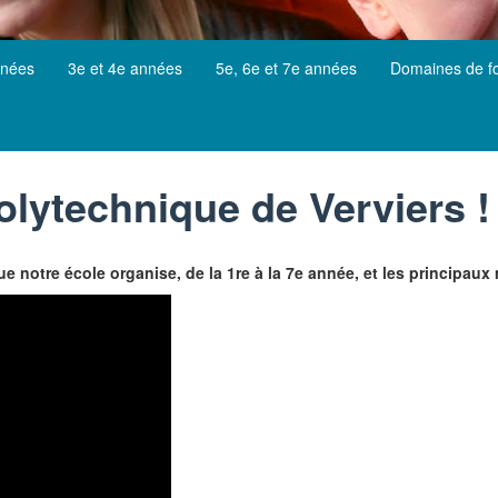
nnées
3e et 4e années
5e, 6e et 7e années
Domaines de f
olytechnique de Verviers !
notre école organise, de la 1re à la 7e année, et les principaux