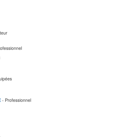
teur
ofessionnel
:
quipées
E
- Professionnel
: