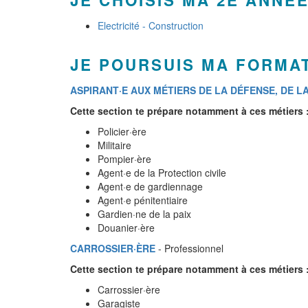
JE CHOISIS MA 2E ANN
Electricité - Construction
JE POURSUIS MA FORMA
ASPIRANT·E AUX MÉTIERS DE LA DÉFENSE, DE L
Cette section te prépare notamment à ces métiers 
Policier·ère
Militaire
Pompier·ère
Agent·e de la Protection civile
Agent·e de gardiennage
Agent·e pénitentiaire
Gardien·ne de la paix
Douanier·ère
CARROSSIER·ÈRE
- Professionnel
Cette section te prépare notamment à ces métiers 
Carrossier·ère
Garagiste