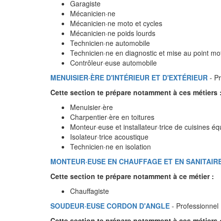
Garagiste
Mécanicien·ne
Mécanicien·ne moto et cycles
Mécanicien·ne poids lourds
Technicien·ne automobile
Technicien·ne en diagnostic et mise au point mo
Contrôleur·euse automobile
MENUISIER·ÈRE D'INTÉRIEUR ET D'EXTÉRIEUR
- Pr
Cette section te prépare notamment à ces métiers 
Menuisier·ère
Charpentier·ère en toitures
Monteur·euse et installateur·trice de cuisines é
Isolateur·trice acoustique
Technicien·ne en isolation
MONTEUR·EUSE EN CHAUFFAGE ET EN SANITAIR
Cette section te prépare notamment à ce métier :
Chauffagiste
SOUDEUR·EUSE CORDON D'ANGLE
- Professionnel
Cette section te prépare notamment à ces métiers 