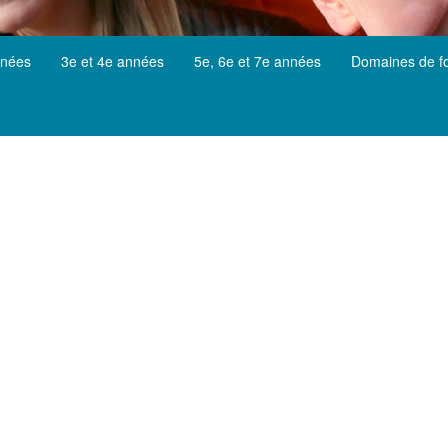
nnées
3e et 4e années
5e, 6e et 7e années
Domaines de f