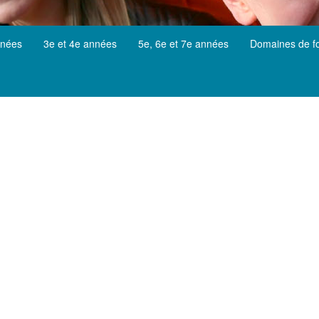
nnées
3e et 4e années
5e, 6e et 7e années
Domaines de f