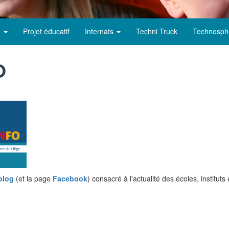
e
Projet éducatif
Internats
Techni Truck
Technosph
O
blog
(et la page
Facebook
) consacré à l'actualité des écoles, institu