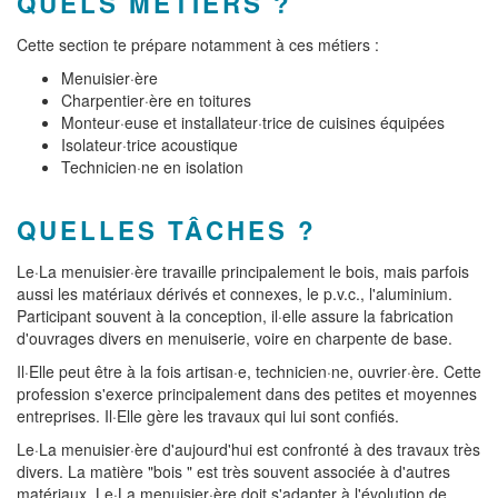
QUELS MÉTIERS ?
Cette section te prépare notamment à ces métiers :
Menuisier·ère
Charpentier·ère en toitures
Monteur·euse et installateur·trice de cuisines équipées
Isolateur·trice acoustique
Technicien·ne en isolation
QUELLES TÂCHES ?
Le·La menuisier·ère travaille principalement le bois, mais parfois
aussi les matériaux dérivés et connexes, le p.v.c., l'aluminium.
Participant souvent à la conception, il·elle assure la fabrication
d'ouvrages divers en menuiserie, voire en charpente de base.
Il·Elle peut être à la fois artisan·e, technicien·ne, ouvrier·ère. Cette
profession s'exerce principalement dans des petites et moyennes
entreprises. Il·Elle gère les travaux qui lui sont confiés.
Le·La menuisier·ère d'aujourd'hui est confronté à des travaux très
divers. La matière "bois " est très souvent associée à d'autres
matériaux. Le·La menuisier·ère doit s'adapter à l'évolution de