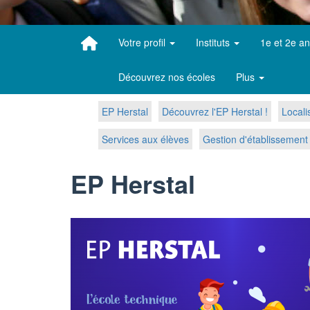
Votre profil
Instituts
1e et 2e a
Découvrez nos écoles
Plus
EP Herstal
Découvrez l'EP Herstal !
Locali
Services aux élèves
Gestion d'établissement
EP Herstal