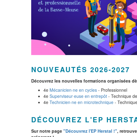
NOUVEAUTÉS 2026-2027
Découvrez les nouvelles formations organisées dès
4e
Mécanicien·ne en cycles
- Professionnel
4e
Superviseur·euse en entrepôt
- Technique de 
4e
Technicien·ne en microtechnique
- Technique 
DÉCOUVREZ L'EP HERSTA
Sur notre page
"Découvrez l'EP Herstal !"
, retrouv