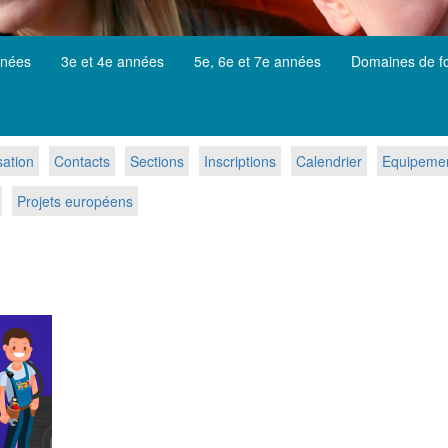
nnées
3e et 4e années
5e, 6e et 7e années
Domaines de f
sation
Contacts
Sections
Inscriptions
Calendrier
Equipement
Projets européens