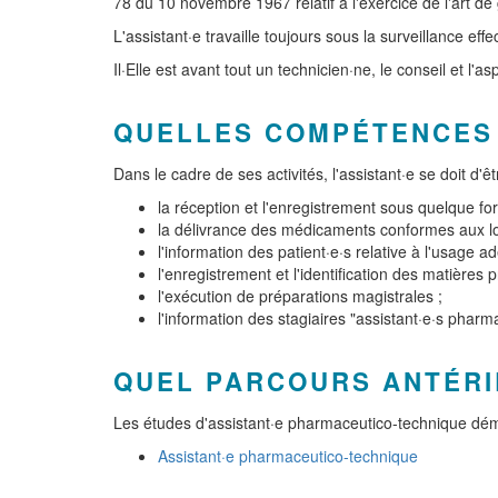
78 du 10 novembre 1967 relatif à l'exercice de l'art de
L'assistant·e travaille toujours sous la surveillance ef
Il·Elle est avant tout un technicien·ne, le conseil et l'
QUELLES COMPÉTENCES
Dans le cadre de ses activités, l'assistant·e se doit d
la réception et l'enregistrement sous quelque fo
la délivrance des médicaments conformes aux lo
l'information des patient·e·s relative à l'usage 
l'enregistrement et l'identification des matières 
l'exécution de préparations magistrales ;
l'information des stagiaires "assistant·e·s pharm
QUEL PARCOURS ANTÉRI
Les études d'assistant·e pharmaceutico-technique dé
Assistant·e pharmaceutico-technique