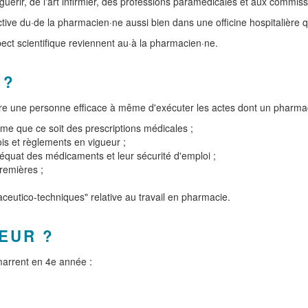
 guérir, de l'art infirmier, des professions paramédicales et aux commis
fective du·de la pharmacien·ne aussi bien dans une officine hospitalière 
aspect scientifique reviennent au·à la pharmacien·ne.
 ?
'être une personne efficace à même d'exécuter les actes dont un pharmac
rme que ce soit des prescriptions médicales ;
is et règlements en vigueur ;
adéquat des médicaments et leur sécurité d'emploi ;
premières ;
aceutico-techniques" relative au travail en pharmacie.
EUR ?
marrent en 4e année :