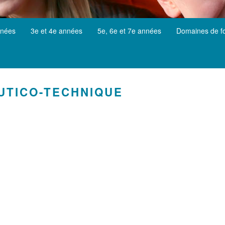
nnées
3e et 4e années
5e, 6e et 7e années
Domaines de f
UTICO-TECHNIQUE