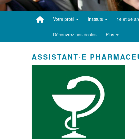
Votre profil
Instituts
1e et 2e a
Découvrez nos écoles
Plus
ASSISTANT·E PHARMACE