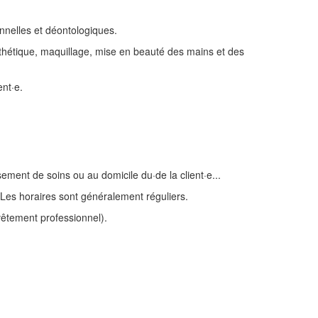
nnelles et déontologiques.
esthétique, maquillage, mise en beauté des mains et des
ent·e.
ement de soins ou au domicile du·de la client·e...
e. Les horaires sont généralement réguliers.
 vêtement professionnel).