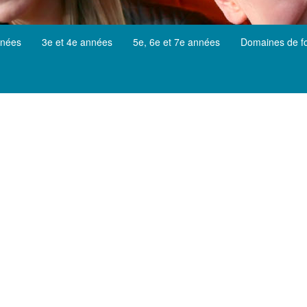
nnées
3e et 4e années
5e, 6e et 7e années
Domaines de f