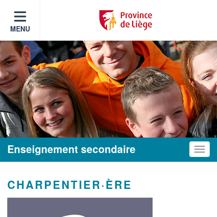
MENU
Enseignement secondaire
Toggle
CHARPENTIER·ÈRE