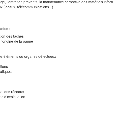
e, l'entretien préventif, la maintenance corrective des matériels info
ux (locaux, télécommunications...).
antes :
ation des tâches
l'origine de la panne
les éléments ou organes défectueux
ations
atiques
lications réseaux
es d'exploitation