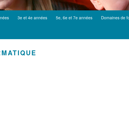
nnées
3e et 4e années
5e, 6e et 7e années
Domaines de f
RMATIQUE