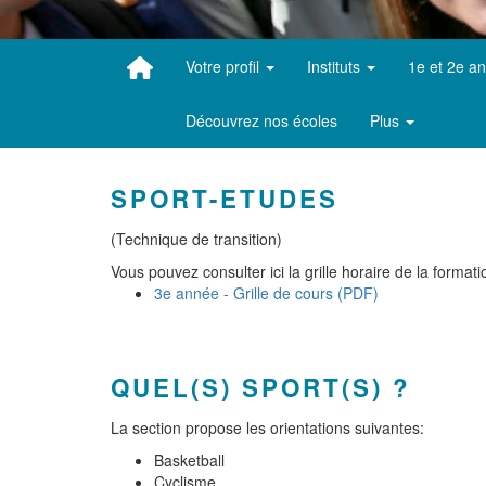
Votre profil
Instituts
1e et 2e a
Découvrez nos écoles
Plus
SPORT-ETUDES
(Technique de transition)
Vous pouvez consulter ici la grille horaire de la formati
3e année - Grille de cours (PDF)
QUEL(S) SPORT(S) ?
La section propose les orientations suivantes:
Basketball
Cyclisme