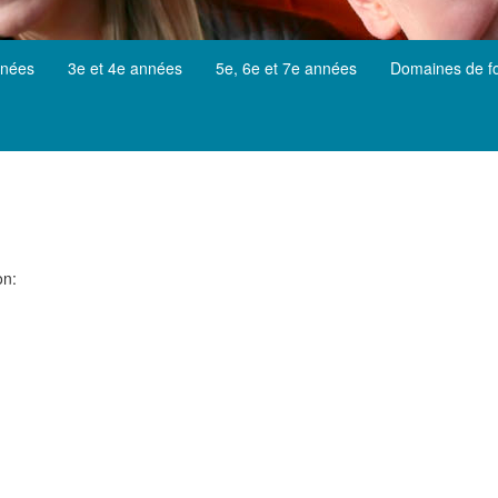
nnées
3e et 4e années
5e, 6e et 7e années
Domaines de f
on: