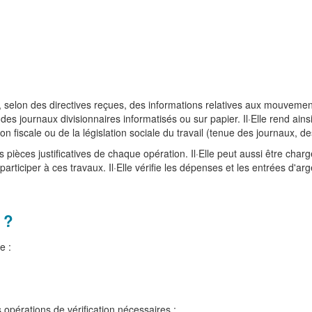
e, selon des directives reçues, des informations relatives aux mouvements
des journaux divisionnaires informatisés ou sur papier. Il·Elle rend ain
n fiscale ou de la législation sociale du travail (tenue des journaux, de
s pièces justificatives de chaque opération. Il·Elle peut aussi être char
participer à ces travaux. Il·Elle vérifie les dépenses et les entrées d'ar
 ?
e :
s opérations de vérification nécessaires ;