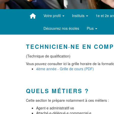
Votre profil
Instituts
1e et 2e a
Découvrez nos écoles
Plus
TECHNICIEN·NE EN COMP
(Technique de qualification)
Vous pouvez consulter ici la grille horaire de la formati
4ème année - Grille de cours (PDF)
QUELS MÉTIERS ?
Cette section te prépare notamment à ces métiers :
Agent·e administratif·ve
Attaché·e-délégué·e commercial·e