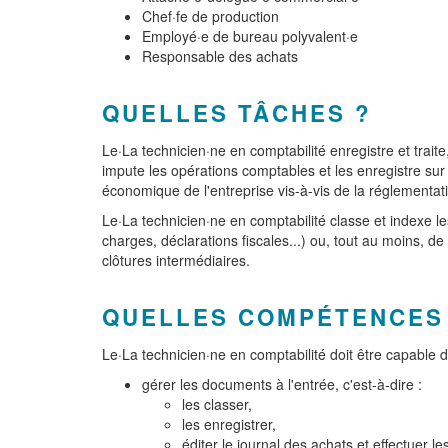
Chef·fe de production
Employé·e de bureau polyvalent·e
Responsable des achats
QUELLES TÂCHES ?
Le·La technicien·ne en comptabilité enregistre et trait
impute les opérations comptables et les enregistre sur 
économique de l'entreprise vis-à-vis de la réglementatio
Le·La technicien·ne en comptabilité classe et indexe le
charges, déclarations fiscales...) ou, tout au moins, de 
clôtures intermédiaires.
QUELLES COMPÉTENCES
Le·La technicien·ne en comptabilité doit être capable d
gérer les documents à l'entrée, c'est-à-dire :
les classer,
les enregistrer,
éditer le journal des achats et effectuer le