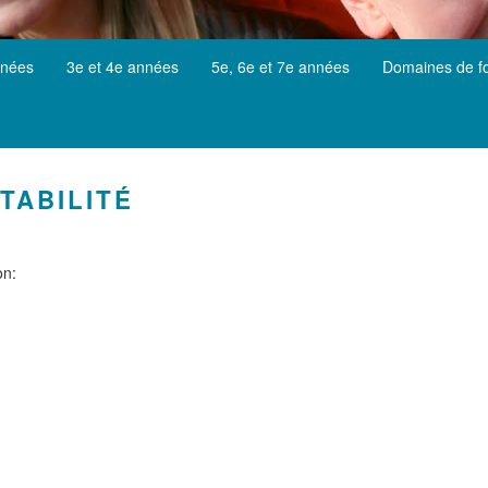
nnées
3e et 4e années
5e, 6e et 7e années
Domaines de f
TABILITÉ
on: