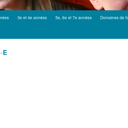
nnées
3e et 4e années
5e, 6e et 7e années
Domaines de f
·E