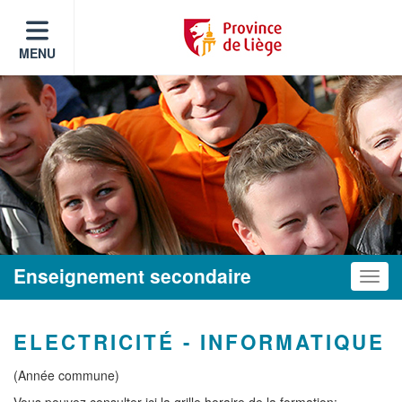
MENU
Enseignement secondaire
Toggle
ELECTRICITÉ - INFORMATIQUE
(Année commune)