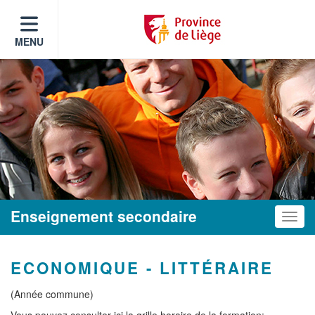
MENU
Enseignement secondaire
Toggle
ECONOMIQUE - LITTÉRAIRE
(Année commune)