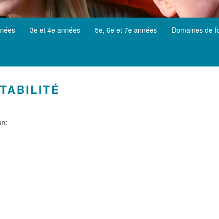
nnées
3e et 4e années
5e, 6e et 7e années
Domaines de f
TABILITÉ
on: