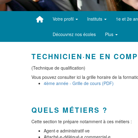
Votre profil
Instituts
1e et 2e a
Découvrez nos écoles
Plus
TECHNICIEN·NE EN COMP
(Technique de qualification)
Vous pouvez consulter ici la grille horaire de la formati
4ème année - Grille de cours (PDF)
QUELS MÉTIERS ?
Cette section te prépare notamment à ces métiers :
Agent·e administratif·ve
Attaché·e-délégué·e commercial·e