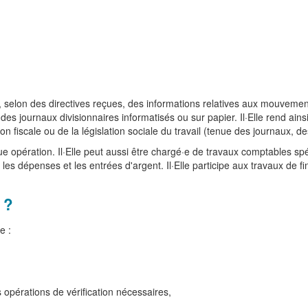
e, selon des directives reçues, des informations relatives aux mouvements
des journaux divisionnaires informatisés ou sur papier. Il·Elle rend ain
n fiscale ou de la législation sociale du travail (tenue des journaux, de
que opération. Il·Elle peut aussi être chargé·e de travaux comptables spéc
ie les dépenses et les entrées d'argent. Il·Elle participe aux travaux de f
 ?
e :
es opérations de vérification nécessaires,