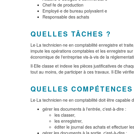
Chef·fe de production
Employé·e de bureau polyvalent·e
Responsable des achats
QUELLES TÂCHES ?
Le·La technicien·ne en comptabilité enregistre et trait
impute les opérations comptables et les enregistre sur 
économique de l'entreprise vis-à-vis de la réglementatio
Il·Elle classe et indexe les pièces justificatives de cha
tout au moins, de participer à ces travaux. Il·Elle vérif
QUELLES COMPÉTENCES
Le·La technicien·ne en comptabilité doit être capable d
gérer les documents à l'entrée, c'est-à-dire :
les classer,
les enregistrer,
éditer le journal des achats et effectuer l
gérer les documents à la sortie, c'est-à-dire :