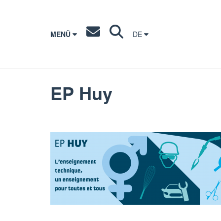
MENÜ
DE
EP Huy