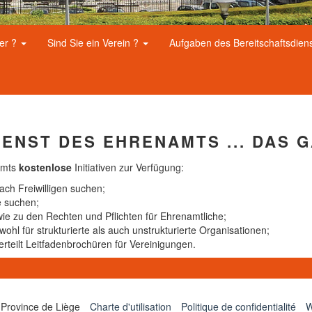
her ?
Sind Sie ein Verein ?
Aufgaben des Bereitschaftsdien
DIENST DES EHRENAMTS ... DAS 
namts
kostenlose
Initiativen zur Verfügung:
ach Freiwilligen suchen;
e suchen;
wie zu den Rechten und Pflichten für Ehrenamtliche;
ohl für strukturierte als auch unstrukturierte Organisationen;
erteilt Leitfadenbrochüren für Vereinigungen.
 Province de Liège
Charte d'utilisation
Politique de confidentialité
W