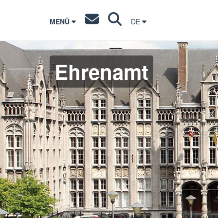
MENÜ
DE
Ehrenamt