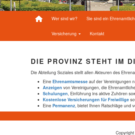
Wer sind wir?
Sie sind ein Ehrenamtlic
Versicherung
Kontakt
DIE PROVINZ STEHT IM 
Die Abteilung Soziales stellt allen Akteuren des Ehre
Eine
Ehrenamtsmesse
auf der Vereinigungen n
Anzeigen
von Vereinigungen, die Ehrenamtlich
Schulungen
, Einführung ins aktive Zuhören so
Kostenlose Versicherungen für Freiwillige
sow
Eine
Permanenz
, bietet Ihnen Ratschläge und v
Copyright