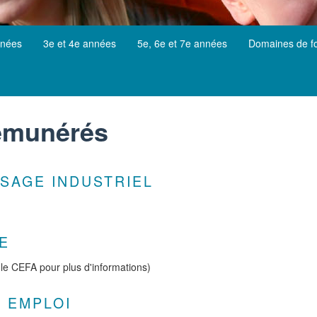
nnées
3e et 4e années
5e, 6e et 7e années
Domaines de f
rémunérés
SSAGE INDUSTRIEL
E
 le CEFA pour plus d'informations)
R EMPLOI