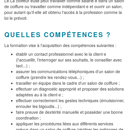
Le·La coiffeur·euse peut travailler comme salarié·e dans un salon
de coiffure ou travailler comme indépendant·e et ouvrir un salon,
pour autant qu'il·elle ait obtenu l'accès à la profession comme la
loi le prévoit.
QUELLES COMPÉTENCES ?
La formation vise à l'acquisition des compétences suivantes :
établir un contact professionnel avec le·la client·e
(l'accueillir, l'interroger sur ses souhaits, le conseiller avec
tact...) ;
assurer les communications téléphoniques d'un salon de
coiffure (prendre les rendez-vous...) ;
travailler en équipe dans le cadre d'un salon de coiffure ;
effectuer un diagnostic approprié et proposer des solutions
adaptées au·à la client·e ;
effectuer correctement les gestes techniques (émulsionner,
enrouler les bigoudis...) ;
faire preuve de dextérité manuelle et posséder une bonne
coordination ;
appliquer les procédures liées aux différents services
prévus dans un salon de coiffure (réaliser les mélanges de