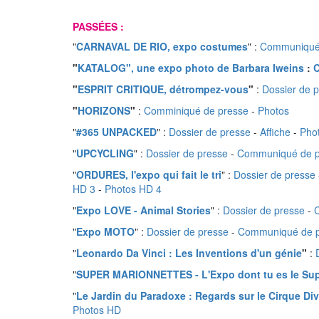
PASSÉES :
"
CARNAVAL DE RIO, expo costumes
" :
Communiqué
"
KATALOG", une expo photo de Barbara Iweins
:
"
ESPRIT CRITIQUE, détrompez-vous
"
:
Dossier de 
"
HORIZONS
"
:
Comminiqué de presse
-
Photos
"
#365 UNPACKED
" :
Dossier de presse
-
Affiche
-
Pho
"
UPCYCLING
" :
Dossier de presse
-
Communiqué de p
"
ORDURES, l'expo qui fait le tri
" :
Dossier de presse
HD 3
-
Photos HD 4
"
Expo LOVE - Animal Stories
" :
Dossier de presse
-
"
Expo MOTO
" :
Dossier de presse
-
Communiqué de p
"
Leonardo Da Vinci : Les Inventions d'un génie
"
:
"
SUPER MARIONNETTES - L'Expo dont tu es le Sup
"
Le Jardin du Paradoxe : Regards sur le Cirque Div
Photos HD