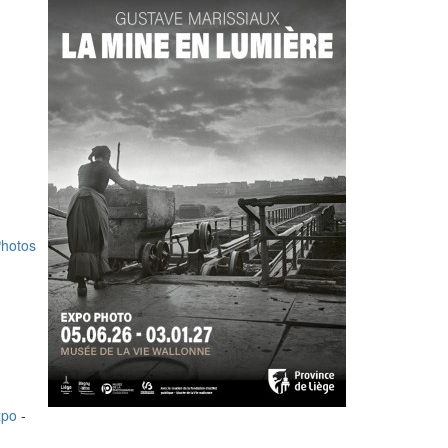
hotos
xpo
-