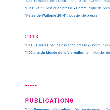
"
Les Estivales.be
"
:
Dossier de presse
-
Communiqué 
"
Fiestival
" :
Dossier de presse
-
Communiqué de pres
"
Fêtes de Wallonie 2014
"
:
Dossier de presse
2013
"
Les Estivales.be
"
:
Dossier de presse
-
Communiqué
"100 ans du Musée de la Vie wallonne"
:
Dossier d
-----
PUBLICATIONS
"100 Fragments d'histoires
"
:
Dossier de presse
-
Co