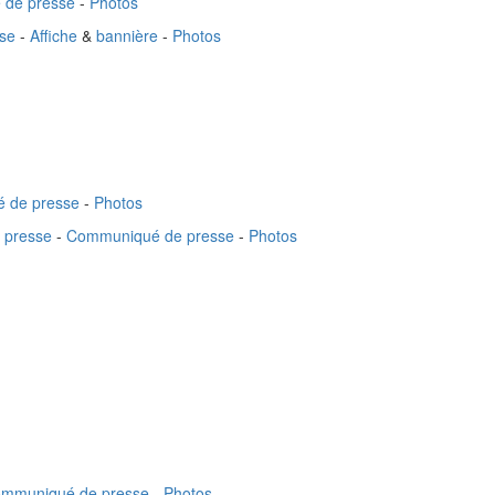
de presse
-
Photos
se
-
Affiche
&
bannière
-
Photos
 de presse
-
Photos
e presse
-
Communiqué de presse
-
Photos
mmuniqué de presse
-
Photos