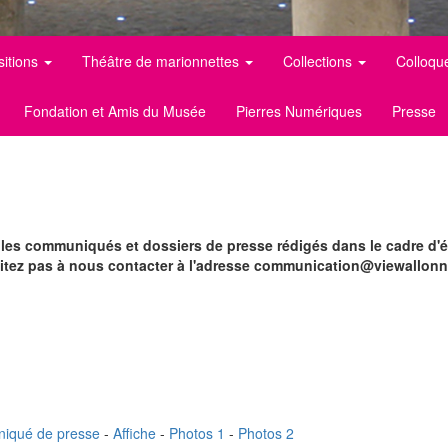
sitions
Théâtre de marionnettes
Collections
Colloqu
Fondation et Amis du Musée
Pierres Numériques
Presse
er les communiqués et dossiers de presse rédigés dans le cadre 
sitez pas à nous contacter à l'adresse communication@viewallonn
iqué de presse
-
Affiche
-
Photos 1
-
Photos 2