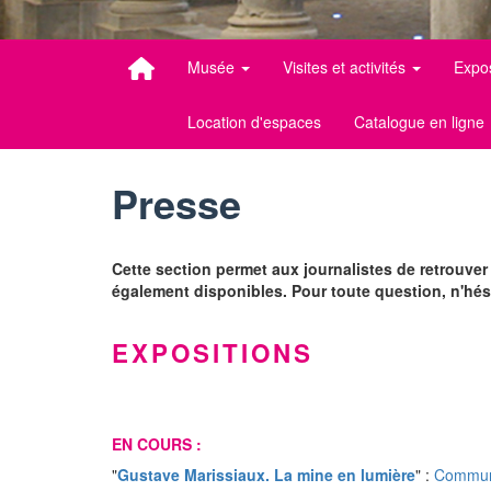
Musée
Visites et activités
Expo
Location d'espaces
Catalogue en ligne
Presse
Cette section permet aux journalistes de retrouv
également disponibles. Pour toute question, n'hé
EXPOSITIONS
EN COURS :
"
Gustave Marissiaux. La mine en lumière
" :
Commun