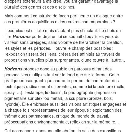
d'experts extérieurs a été créé, voulant garantir davantage la
pluralité des genres et des disciplines.
Mais comment construire de façon pertinente un dialogue entre
ces premières acquisitions et les œuvres contemporaines ?
L'exercice est difficile mais d'autant plus stimulant. Le choix du
titre
Horizons
porte déjà en lui ce souhait d'ouvrir les yeux du
visiteur, sans préjugés, sans volonté de hiérarchiser la création,
les styles et les périodes. Il ouvre le champ des possibles :
l'exposition tissera des liens, créera des affinités au travers de
propositions visuelles plus surprenantes, d'une œuvre à l'autre…
Horizons
propose donc au public un parcours offrant des
perspectives multiples tant sur le fond que sur la forme. Cette
pratique muséographique courante permet de confronter des
techniques radicalement différentes, comme ici la peinture (huile,
spray, …), l'estampe, le dessin, la photographie (impression
pigmentaire sur plexi ou métal), la sculpture (bronze, bois,
hybride). Elle embrasse aussi des visions artistiques engagées et
à chaque fois représentatives de leur époque : exploitation des
thématiques patrimoniales, critique du monde du travail,
préoccupations environnementale, réflexion sur la mémoire...
Cet accrochage, dans une aile abritant la salle des expositions