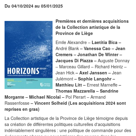
Du 04/10/2024 au 05/01/2025
Premières et dernières acquisitions
de la Collection artistique de la
Province de Liège
Emile Alexandre –
Laetitia Bica –
André Blank
– Vanessa Cao – Jean
Cremers – Jonathan De Winter –
Jacques Di Piazza –
Auguste Donnay
– Marceau Gillard – Richard Heintz –
Jean Hick
– Axel Janssen –
Jean
Julémont
– Sophie Langohr –
Matthieu Litt –
Ernest Marneffe
–
Thomas Mazzarella – Sandrine
Morgante – Michael Nicolaï –
Pol Pierart – Armand
Rassenfosse
– Vincent Solheid
(Les acquisitions 2024 sont
reprises en gras)
La Collection artistique de la Province de Liège témoigne depuis
sa création de différentes politiques culturelles d'acquisitions
indéniablement singulières : une politique de commande pour des