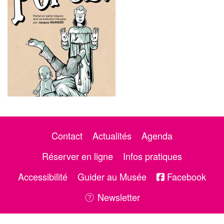
Contact
Actualités
Agenda
Réserver en ligne
Infos pratiques
Accessibilité
Guider au Musée
Facebook
Newsletter