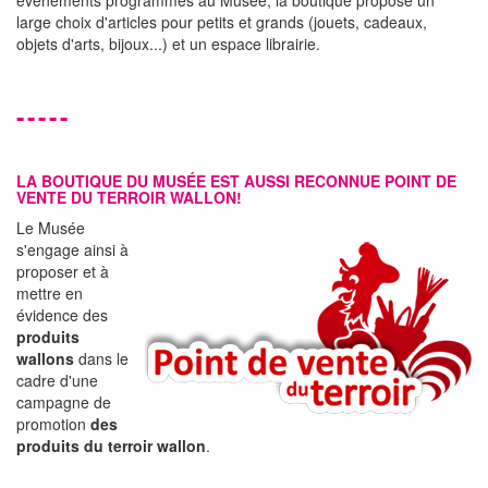
événements programmés au Musée, la boutique propose un
large choix d'articles pour petits et grands (jouets, cadeaux,
objets d'arts, bijoux...) et un espace librairie.
-----
LA BOUTIQUE DU MUSÉE EST AUSSI RECONNUE
POINT DE
VENTE DU TERROIR WALLON
!
Le Musée
s'engage ainsi à
proposer et à
mettre en
évidence des
produits
wallons
dans le
cadre d'une
campagne de
promotion
des
produits du terroir wallon
.