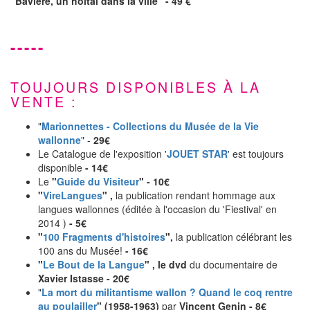
"Bavière, un hôîtal dans la ville" - 49 €
-----
TOUJOURS DISPONIBLES À LA
VENTE :
"
Marionnettes - Collections du Musée de la Vie
wallonne
" -
29€
Le Catalogue de l'exposition '
JOUET STAR
' est toujours
disponible
-
14€
Le
"
Guide du Visiteur
" -
10€
"
VireLangues
" ,
la publication rendant hommage aux
langues wallonnes (éditée à l'occasion du 'Fiestival' en
2014 )
- 5€
"
100 Fragments d'histoires
",
la publication célébrant les
100 ans du Musée!
-
16€
"
Le Bout de la Langue
" ,
le dvd
du documentaire de
Xavier Istasse
- 20€
"
La mort du militantisme wallon ? Quand le coq rentre
au poulailler
" (1958-1963)
par
Vincent Genin - 8€