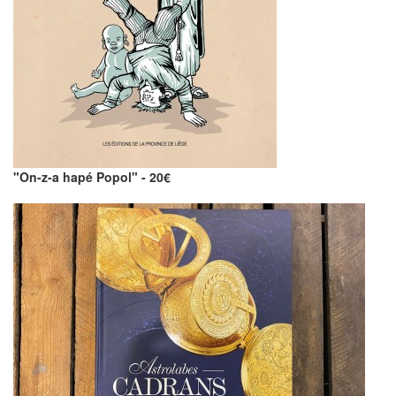
"On-z-a hapé Popol" - 20€