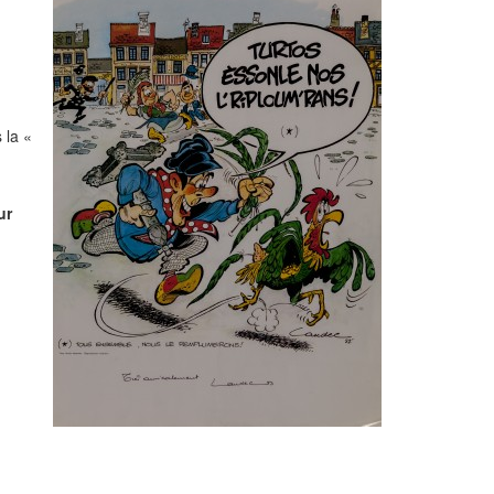
 la «
ur