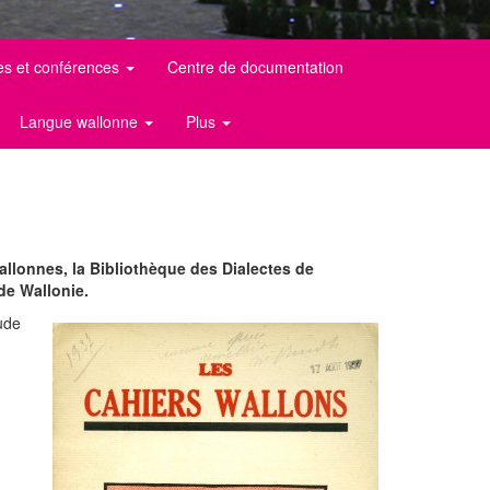
es et conférences
Centre de documentation
Langue wallonne
Plus
wallonnes, la Bibliothèque des Dialectes de
de Wallonie.
tude