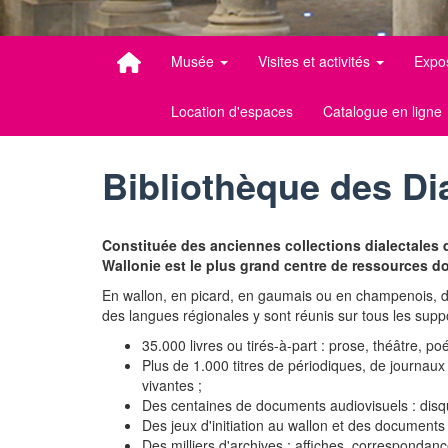
Musée
Visites et activités
Expo
Location d'espaces
Catalogue en ligne
Bibliothèque des Di
Constituée des anciennes collections dialectales d
Wallonie est le plus grand centre de ressources d
En wallon, en picard, en gaumais ou en champenois, 
des langues régionales y sont réunis sur tous les suppo
35.000 livres ou tirés-à-part : prose, théâtre, p
Plus de 1.000 titres de périodiques, de journau
vivantes ;
Des centaines de documents audiovisuels : disq
Des jeux d'initiation au wallon et des document
Des milliers d'archives : affiches, correspondance