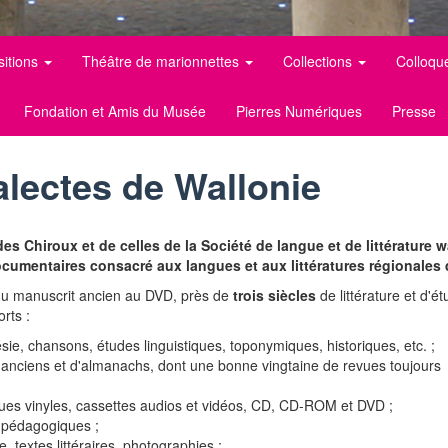
sitions
Théâtre de marionnettes
Collections
Colloqu
Fondation et Amis du Musée
Pierres Numériques
Presse
alectes de Wallonie
es Chiroux et de celles de la Société de langue et de littérature 
ocumentaires consacré aux langues et aux littératures régionales 
du manuscrit ancien au DVD, près de
trois siècles
de littérature et d'é
rts :
oésie, chansons, études linguistiques, toponymiques, historiques, etc. ;
x anciens et d'almanachs, dont une bonne vingtaine de revues toujours
ues vinyles, cassettes audios et vidéos, CD, CD-ROM et DVD ;
s pédagogiques ;
, textes littéraires, photographies ;