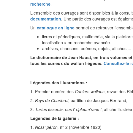
recherche
.
L'ensemble des ouvrages sont disponibles à la consult
documentation
. Une partie des ouvrages est égalem
Un
catalogue en ligne
permet de retrouver l'ensembl
livres et périodiques, multimédia, via la platefo
localisation » en recherche avancée.
archives, chansons, poèmes, objets, affiches,...
Le dictionnaire de Jean Haust, en trois volumes e
tous les curieux du wallon liégeois.
Consultez-le ic
Légendes des illustrations :
1. Premier numéro des
Cahiers wallons
, revue des Rè
2.
Pays de Charleroi
, partition de Jacques Bertrand,
3.
Turtos èssonle, nos l' riploum'rans !
, affiche illust
Légendes de la galerie :
1.
Noss' pèron,
n° 2 (novembre 1920)