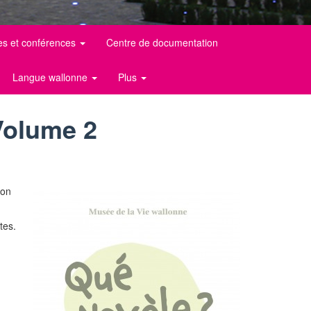
es et conférences
Centre de documentation
Langue wallonne
Plus
 Volume 2
lon
tes.