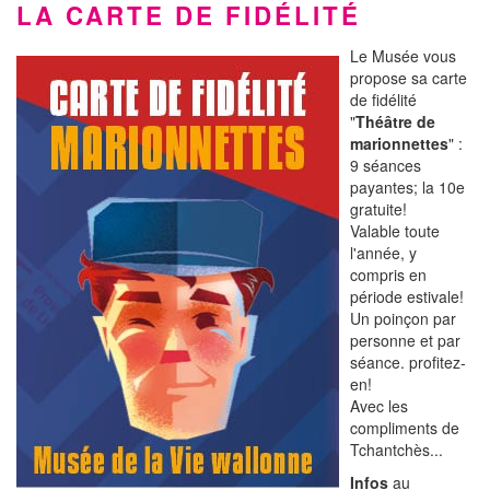
LA CARTE DE FIDÉLITÉ
Le Musée vous
propose sa carte
de fidélité
"
Théâtre de
marionnettes
" :
9 séances
payantes; la 10e
gratuite!
Valable toute
l'année, y
compris en
période estivale!
Un poinçon par
personne et par
séance. profitez-
en!
Avec les
compliments de
Tchantchès...
Infos
au