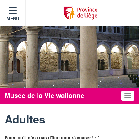
MENU
Musée de la Vie wallonne
Toggle
Adultes
Parce qu'il n'y a pas d'âge pour s'amuser ! :-)