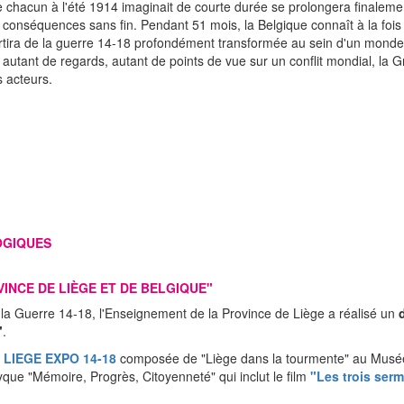
 chacun à l'été 1914 imaginait de courte durée se prolongera finaleme
conséquences sans fin. Pendant 51 mois, la Belgique connaît à la fois 
sortira de la guerre 14-18 profondément transformée au sein d'un monde
 autant de regards, autant de points de vue sur un conflit mondial, la 
s acteurs.
OGIQUES
VINCE DE LIÈGE ET DE BELGIQUE"
a Guerre 14-18, l'Enseignement de la Province de Liège a réalisé un
"
.
n
LIEGE EXPO 14-18
composée de "Liège dans la tourmente" au Musée d
ptyque "Mémoire, Progrès, Citoyenneté" qui inclut le film
"Les trois ser