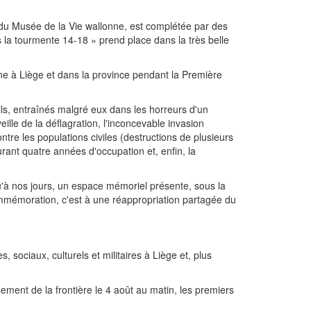
t du Musée de la Vie wallonne, est complétée par des
 la tourmente 14-18 » prend place dans la très belle
nne à Liège et dans la province pendant la Première
ivils, entraînés malgré eux dans les horreurs d'un
eille de la déflagration, l'inconcevable invasion
ontre les populations civiles (destructions de plusieurs
 durant quatre années d'occupation et, enfin, la
u'à nos jours, un espace mémoriel présente, sous la
ommémoration, c'est à une réappropriation partagée du
, sociaux, culturels et militaires à Liège et, plus
ssement de la frontière le 4 août au matin, les premiers