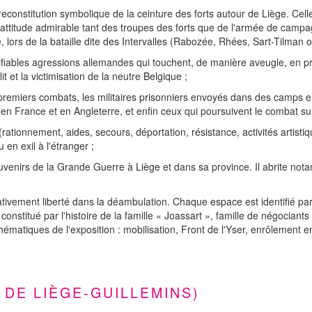
constitution symbolique de la ceinture des forts autour de Liège. Celle
 L'attitude admirable tant des troupes des forts que de l'armée de cam
 lors de la bataille dite des Intervalles (Rabozée, Rhées, Sart-Tilman 
stifiables agressions allemandes qui touchent, de manière aveugle, en pr
it et la victimisation de la neutre Belgique ;
des premiers combats, les militaires prisonniers envoyés dans des camps 
en France et en Angleterre, et enfin ceux qui poursuivent le combat sur 
(rationnement, aides, secours, déportation, résistance, activités artis
 en exil à l'étranger ;
ouvenirs de la Grande Guerre à Liège et dans sa province. Il abrite not
ativement liberté dans la déambulation. Chaque espace est identifié par 
nstitué par l'histoire de la famille « Joassart », famille de négociants
thématiques de l'exposition : mobilisation, Front de l'Yser, enrôlement 
 DE LIÈGE-GUILLEMINS)