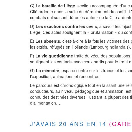
C)
La bataille de Liège
, section accompagnée d'une re
Cité ardente dans la suite du déroulement du conflit.
combats qui se sont déroulés autour de la Cité ardente,
D)
Les exactions contre les civils
, à savoir les inju
Liège. Ces actes soulignent la « brutalisation » du confl
E)
Les absents
, c'est-à-dire à la fois les victimes 
les exilés, réfugiés en Hollande (Limbourg hollandais), 
F)
La vie quotidienne
traite du vécu des populations 
soulignant les contacts avec ceux partis pour le front ou
G)
La mémoire
, espace centré sur les traces et les s
l'exposition, animations et rencontres.
Le parcours est chronologique tout en laissant une rel
conducteurs, au niveau pédagogique et animation, est co
connu des destinées diverses illustrant la plupart des 
d'alimentation…
J'AVAIS 20 ANS EN 14
(GARE