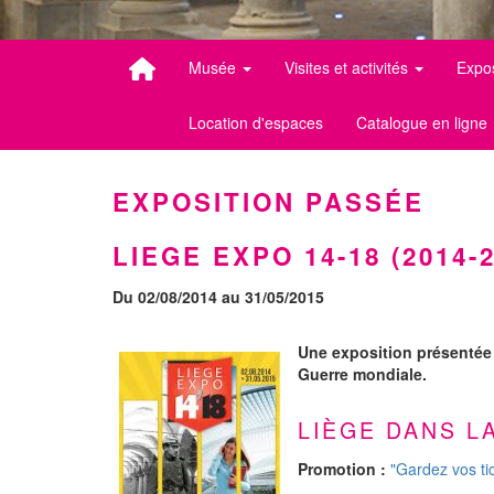
Musée
Visites et activités
Expo
Location d'espaces
Catalogue en ligne
EXPOSITION PASSÉE
LIEGE EXPO 14-18 (2014-2
Du 02/08/2014 au 31/05/2015
Une exposition présentée 
Guerre mondiale.
LIÈGE DANS L
Promotion :
"Gardez vos ti