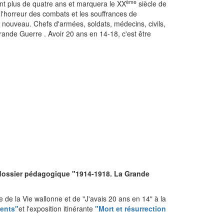
ème
nt plus de quatre ans et marquera le XX
siècle de
l'horreur des combats et les souffrances de
 nouveau. Chefs d'armées, soldats, médecins, civils,
Grande Guerre . Avoir 20 ans en 14-18, c'est être
dossier pédagogique "1914-1918. La Grande
e la Vie wallonne et de "J'avais 20 ans en 14" à la
ments"
et l'exposition itinérante
"Mort et résurrection