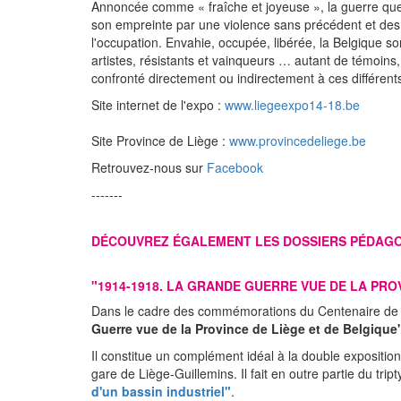
Annoncée comme « fraîche et joyeuse », la guerre que
son empreinte par une violence sans précédent et des 
l'occupation. Envahie, occupée, libérée, la Belgique 
artistes, résistants et vainqueurs … autant de témoins,
confronté directement ou indirectement à ces différent
Site internet de l'expo :
www.liegeexpo14-18.be
Site Province de Liège :
www.provincedeliege.be
Retrouvez-nous sur
Facebook
-------
DÉCOUVREZ ÉGALEMENT LES DOSSIERS PÉDAG
"1914-1918. LA GRANDE GUERRE VUE DE LA PRO
Dans le cadre des commémorations du Centenaire de l
Guerre vue de la Province de Liège et de Belgique
Il constitue un complément idéal à la double expositio
gare de Liège-Guillemins. Il fait en outre partie du tri
d'un bassin industriel"
.