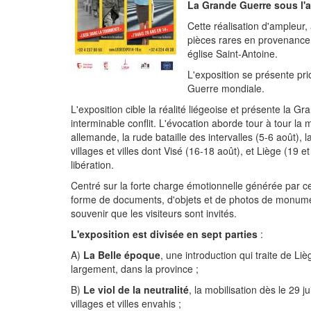
La Grande Guerre sous l'an
Cette réalisation d'ampleur,
pièces rares en provenance 
église Saint-Antoine.
L'exposition se présente pri
Guerre mondiale.
L'exposition cible la réalité liégeoise et présente la G
interminable conflit. L'évocation aborde tour à tour la m
allemande, la rude bataille des intervalles (5-6 août), 
villages et villes dont Visé (16-18 août), et Liège (19 et
libération.
Centré sur la forte charge émotionnelle générée par c
forme de documents, d'objets et de photos de monument
souvenir que les visiteurs sont invités.
L'exposition est divisée en sept parties
:
A)
La Belle époque
, une introduction qui traite de Liè
largement, dans la province ;
B)
Le viol de la neutralité
, la mobilisation dès le 29 j
villages et villes envahis ;