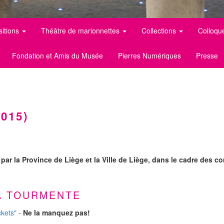
sitions
Théâtre de marionnettes
Collections
Colloqu
Fondation et Amis du Musée
Pierres Numériques
Presse
015)
par la Province de Liège et la Ville de Liège, dans le cadre des 
A TOURMENTE
ckets"
-
Ne la manquez pas!