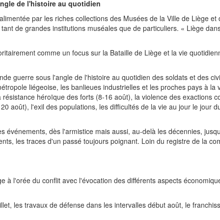
gle de l'histoire au quotidien
 alimentée par les riches collections des Musées de la Ville de Liège e
tant de grandes institutions muséales que de particuliers. « Liège dans
oritairement comme un focus sur la Bataille de Liège et la vie quotidie
rande guerre sous l'angle de l'histoire au quotidien des soldats et des c
étropole liégeoise, les banlieues industrielles et les proches pays à la v
la résistance héroïque des forts (8-16 août), la violence des exactions c
 20 août), l'exil des populations, les difficultés de la vie au jour le jour
es événements, dès l'armistice mais aussi, au-delà les décennies, jusq
s, les traces d'un passé toujours poignant. Loin du registre de la c
ge à l'orée du conflit avec l'évocation des différents aspects économiques
uillet, les travaux de défense dans les intervalles début août, le franchi