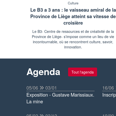
Culture
Le B3 a 3 ans : le vaisseau amiral de la
Province de Liège atteint sa vitesse de
croisière
Le B3- Centre de ressources et de créativité de la
Province de Liège- s'impose comme un lieu de vie
incontournable, où se rencontrent culture, savoir,
innovation.
Agenda
Tout l'agenda
05/06
03/01
16/06
Exposition - Gustave Marissiaux.
Inscri
La mine
05/02
03/12
10/09