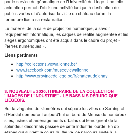
par le service de géomatique de l'Université de Liège. Une telle
animation permet d'offrir une activité ludique à destination de
publics variés et d'autoriser la visite du château durant la
fermeture liée à sa restauration.
Le matériel de la salle de projection numérique, à savoir
l'équipement informatique, les caques de réalité augmentée et les
sièges ergonomiques ont été acquis dans le cadre du projet «
Pierres numériques ».
Liens pertinents
http://collections.viewallonne.be/
www.facebook.com/museeviewallonne
http://www.provincedeliege.be/fr/chateaudejehay
3. NOUVEAUTE 2020. ITINÉRAIRE DE LA COLLECTION
"IMAGES DE L'INDUSTRIE" - LE BASSIN SIDÉRURGIQUE
LIÉGEOIS.
Sur la vingtaine de kilomètres qui sépare les villes de Seraing et
d'Herstal demeurent aujourd'hui en bord de Meuse de nombreux
sites, usines et aménagements urbains qui témoignent de la
splendeur désormais passée de cette industrie lourde. En dix
étapes qui suivent le cours du fleuve, ce parcours invite à la