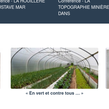
rence - LA HOUILLÈRE
Conférence - LA
USTAVE MAR
TOPOGRAPHIE MINIÈR
DANS
« En vert et contre tous … »