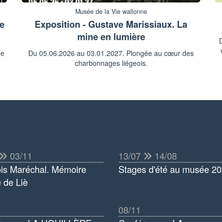
Musée de la Vie wallonne
re
Exposition - Gustave Marissiaux. La
mine en lumière
ne
Du 05.06.2026 au 03.01.2027. Plongée au cœur des
charbonnages liégeois.
03/11
13/07
14/08
is Maréchal. Mémoire
Stages d'été au musée 2
 de Liè
08/11