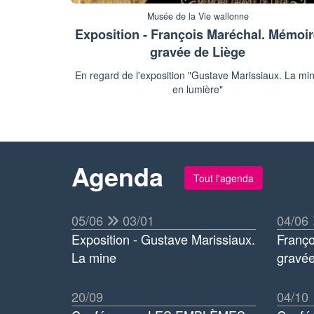
Musée de la Vie wallonne
Exposition - François Maréchal. Mémoi
gravée de Liège
En regard de l'exposition "Gustave Marissiaux. La mi
en lumière"
Agenda
Tout l'agenda
05/06
03/01
04/06
Exposition - Gustave Marissiaux.
Franço
La mine
gravée
20/09
04/10