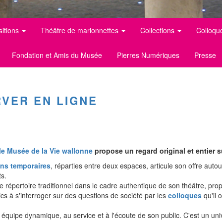
sitions
Théâtre de marionnettes
Collections
Colloqu
Fondation et Amis du Musée
Pierres Numériques
Presse
VER EN LIGNE
le Musée de la Vie wallonne
propose un regard original et entier s
ons temporaires
, réparties entre deux espaces, articule son offre autou
s.
le répertoire traditionnel dans le cadre authentique de son théâtre, p
lics à s'interroger sur des questions de société par les
colloques
qu'il 
équipe dynamique, au service et à l'écoute de son public. C'est un univ