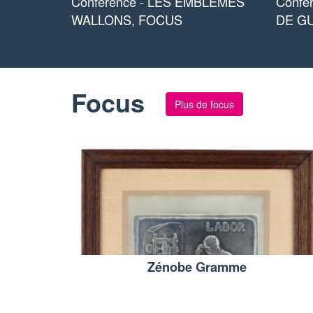
Conférence - LES EMBLÈMES
Confé
WALLONS, FOCUS
DE G
Focus
Plus de focus
Zénobe Gramme