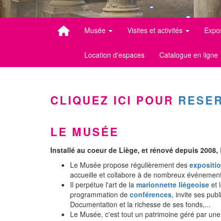
Musée
Visites et activités
Expo
Location d'espaces
Catalogue en ligne
CLIQUEZ ICI POUR
RESER
LE MUSÉE
Installé au coeur de Liège, et rénové depuis 2008,
Le Musée propose régulièrement des
expositi
accueille et collabore à de nombreux événement
Il perpétue l'art de la
marionnette liégeoise
et 
programmation de
conférences
, invite ses pub
Documentation et la richesse de ses fonds,...
Le Musée, c'est tout un patrimoine géré par une 