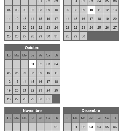
01
02
03
01
02
03
04
05
06
04
05
06
07
08
09
10
07
08
09
10
11
12
13
11
12
13
14
15
16
17
14
15
16
17
18
19
20
18
19
20
21
22
23
24
21
22
23
24
25
26
27
25
26
27
28
29
30
31
28
29
30
Octobre
Lu
Ma
Me
Je
Ve
Sa
Di
01
02
03
04
05
06
07
08
09
10
11
12
13
14
15
16
17
18
19
20
21
22
23
24
25
26
27
28
29
30
31
Novembre
Décembre
Lu
Ma
Me
Je
Ve
Sa
Di
Lu
Ma
Me
Je
Ve
Sa
Di
01
01
02
03
04
05
06