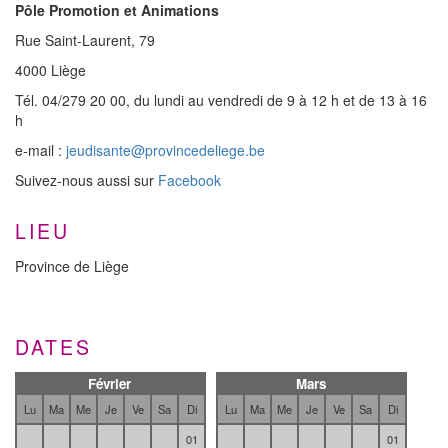
Pôle Promotion et Animations
Rue Saint-Laurent, 79
4000 Liège
Tél. 04/279 20 00, du lundi au vendredi de 9 à 12 h et de 13 à 16
h
e-mail :
jeudisante@provincedeliege.be
Suivez-nous aussi sur
Facebook
LIEU
Province de Liège
DATES
Février
Mars
Lu
Ma
Me
Je
Ve
Sa
Di
Lu
Ma
Me
Je
Ve
Sa
Di
01
01