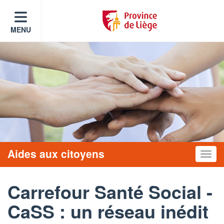
MENU
Aides aux citoyens
Toggle
Carrefour Santé Social -
CaSS : un réseau inédit