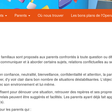
nts
Parents
Où nous trouver
Les bons plans de l'Ope
u familiaux sont proposés aux parents confrontés à toute question ou dif
à communiquer et à aborder certains sujets, relations conflictuelles au sein
confiance, neutralité, bienveillance, confidentialité et attention, la pa
er, d'y voir clair dans bon nombre de situations déstabilisantes. L'obj
vec son environnement et lui-même.
uffisent pour dénouer une situation, retrouver des repères et ses prop
elais peuvent être suggérés et facilités. Les parents ayant déjà fait ap
s).
ur les parents qui :