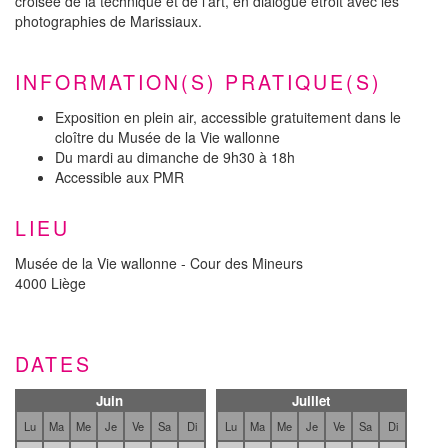
croisée de la technique et de l'art, en dialogue étroit avec les
photographies de Marissiaux.
INFORMATION(S) PRATIQUE(S)
Exposition en plein air, accessible gratuitement dans le
cloître du Musée de la Vie wallonne
Du mardi au dimanche de 9h30 à 18h
Accessible aux PMR
LIEU
Musée de la Vie wallonne - Cour des Mineurs
4000 Liège
DATES
Juin
Juillet
Lu
Ma
Me
Je
Ve
Sa
Di
Lu
Ma
Me
Je
Ve
Sa
Di