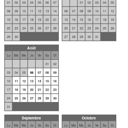
01
02
03
04
05
06
07
01
02
03
04
05
08
09
10
11
12
13
14
06
07
08
09
10
11
12
15
16
17
18
19
20
21
13
14
15
16
17
18
19
22
23
24
25
26
27
28
20
21
22
23
24
25
26
29
30
27
28
29
30
31
Août
Lu
Ma
Me
Je
Ve
Sa
Di
01
02
03
04
05
06
07
08
09
10
11
12
13
14
15
16
17
18
19
20
21
22
23
24
25
26
27
28
29
30
31
Septembre
Octobre
Lu
Ma
Me
Je
Ve
Sa
Di
Lu
Ma
Me
Je
Ve
Sa
Di