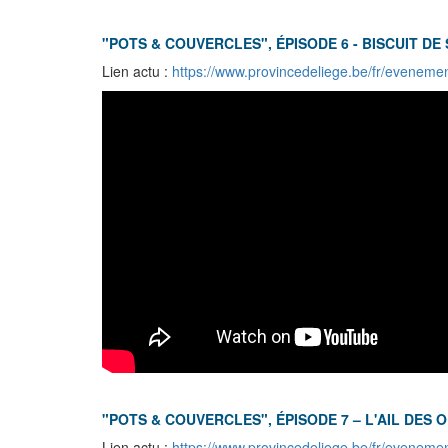
"POTS & COUVERCLES", ÉPISODE 6 - BISCUIT DE
Lien actu :
https://www.provincedeliege.be/fr/eveneme
"POTS & COUVERCLES", ÉPISODE 7 – L'AIL DES 
Lien actu :
https://www.provincedeliege.be/fr/eveneme