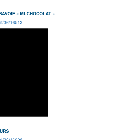
 SAVOIE « MI-CHOCOLAT »
nt/36/16513
OURS
nt/36/16928