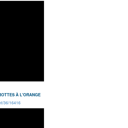
AROTTES À L'ORANGE
nt/36/16416