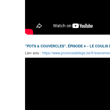
"POTS & COUVERCLES", ÉPISODE 4 – LE COULIS
Lien actu :
https://www.provincedeliege.be/fr/eveneme