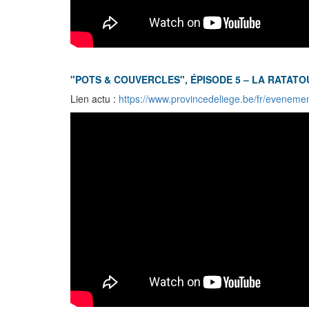
"POTS & COUVERCLES", ÉPISODE 5 – LA RATATO
Lien actu :
https://www.provincedeliege.be/fr/eveneme