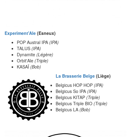
Experiment'Ale
(Esneux)
POP Austral IPA
(IPA)
TALUS
(IPA)
Dynamite
(Légère)
Orbit'Ale
(Triple)
KASAÏ
(Bob)
La Brasserie Belge
(Liège)
Belgicus HOP HOP
(IPA)
Belgicus So IPA
(IPA)
Belgicus KITAP
(Triple)
Belgicus Triple BIO
(Triple)
Belgicus LA
(Bob)