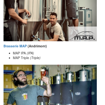
Brasserie MAP
(Andrimont)
MAP IPA
(IPA)
MAP Triple
(Triple)