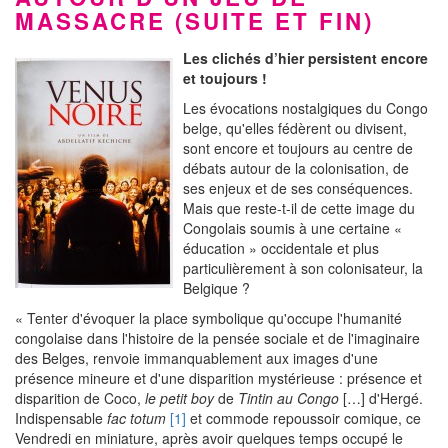
MASSACRE (SUITE ET FIN)
Les clichés d’hier persistent encore
et toujours !
Les évocations nostalgiques du Congo
belge, qu'elles fédèrent ou divisent,
sont encore et toujours au centre de
débats autour de la colonisation, de
ses enjeux et de ses conséquences.
Mais que reste-t-il de cette image du
Congolais soumis à une certaine «
éducation » occidentale et plus
particulièrement à son colonisateur, la
Belgique ?
« Tenter d'évoquer la place symbolique qu'occupe l'humanité
congolaise dans l'histoire de la pensée sociale et de l'imaginaire
des Belges, renvoie immanquablement aux images d'une
présence mineure et d'une disparition mystérieuse : présence et
disparition de Coco,
le petit boy
de
Tintin au Congo
[…] d'Hergé.
Indispensable
fac totum
[1]
et commode repoussoir comique, ce
Vendredi en miniature, après avoir quelques temps occupé le