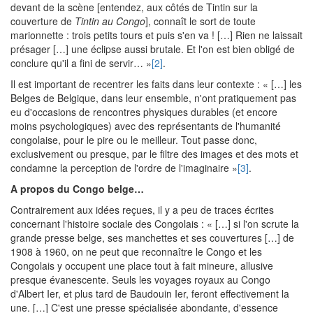
devant de la scène [entendez, aux côtés de Tintin sur la
couverture de
Tintin au Congo
], connaît le sort de toute
marionnette : trois petits tours et puis s'en va ! […] Rien ne laissait
présager […] une éclipse aussi brutale. Et l'on est bien obligé de
conclure qu'il a fini de servir… »
[2]
.
Il est important de recentrer les faits dans leur contexte : « […] les
Belges de Belgique, dans leur ensemble, n'ont pratiquement pas
eu d'occasions de rencontres physiques durables (et encore
moins psychologiques) avec des représentants de l'humanité
congolaise, pour le pire ou le meilleur. Tout passe donc,
exclusivement ou presque, par le filtre des images et des mots et
condamne la perception de l'ordre de l'imaginaire »
[3]
.
A propos du Congo belge…
Contrairement aux idées reçues, il y a peu de traces écrites
concernant l'histoire sociale des Congolais : « […] si l'on scrute la
grande presse belge, ses manchettes et ses couvertures […] de
1908 à 1960, on ne peut que reconnaître le Congo et les
Congolais y occupent une place tout à fait mineure, allusive
presque évanescente. Seuls les voyages royaux au Congo
d'Albert Ier, et plus tard de Baudouin Ier, feront effectivement la
une. […] C'est une presse spécialisée abondante, d'essence