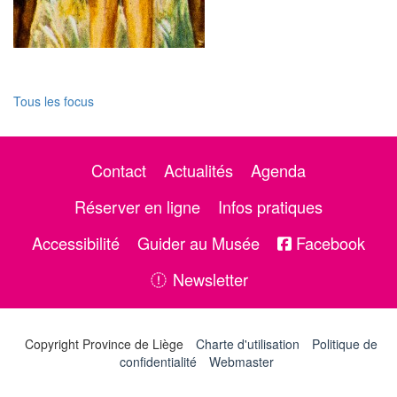
Tous les focus
Contact
Actualités
Agenda
Réserver en ligne
Infos pratiques
Accessibilité
Guider au Musée
Facebook
Newsletter
Copyright Province de Liège
Charte d'utilisation
Politique de
confidentialité
Webmaster