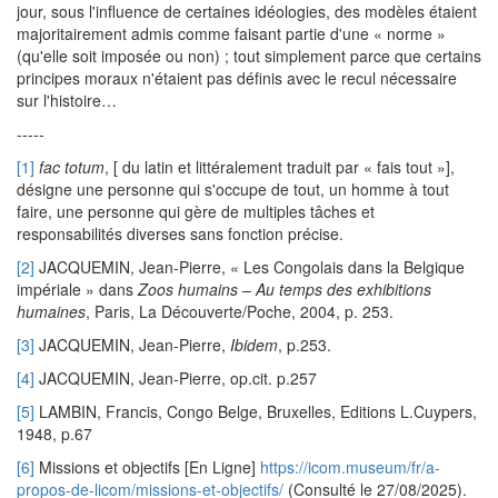
jour, sous l'influence de certaines idéologies, des modèles étaient
majoritairement admis comme faisant partie d'une « norme »
(qu'elle soit imposée ou non) ; tout simplement parce que certains
principes moraux n'étaient pas définis avec le recul nécessaire
sur l'histoire…
-----
[1]
fac totum
, [ du latin et littéralement traduit par « fais tout »],
désigne une personne qui s'occupe de tout, un homme à tout
faire, une personne qui gère de multiples tâches et
responsabilités diverses sans fonction précise.
[2]
JACQUEMIN, Jean-Pierre, « Les Congolais dans la Belgique
impériale » dans
Zoos humains – Au temps des exhibitions
humaines
, Paris, La Découverte/Poche, 2004, p. 253.
[3]
JACQUEMIN, Jean-Pierre,
Ibidem
, p.253.
[4]
JACQUEMIN, Jean-Pierre, op.cit. p.257
[5]
LAMBIN, Francis, Congo Belge, Bruxelles, Editions L.Cuypers,
1948, p.67
[6]
Missions et objectifs [En Ligne]
https://icom.museum/fr/a-
propos-de-licom/missions-et-objectifs/
(Consulté le 27/08/2025).