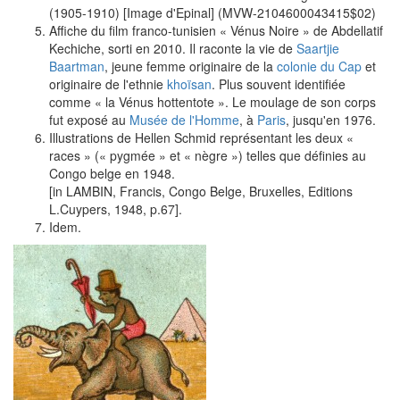
(1905-1910) [Image d'Epinal] (MVW-2104600043415$02)
Affiche du film franco-tunisien « Vénus Noire » de Abdellatif
Kechiche, sorti en 2010. Il raconte la vie de
Saartjie
Baartman
, jeune femme originaire de la
colonie du Cap
et
originaire de l'ethnie
khoïsan
. Plus souvent identifiée
comme « la Vénus hottentote ». Le moulage de son corps
fut exposé au
Musée de l'Homme
, à
Paris
, jusqu'en 1976.
Illustrations de Hellen Schmid représentant les deux «
races » (« pygmée » et « nègre ») telles que définies au
Congo belge en 1948.
[in LAMBIN, Francis, Congo Belge, Bruxelles, Editions
L.Cuypers, 1948, p.67].
Idem.