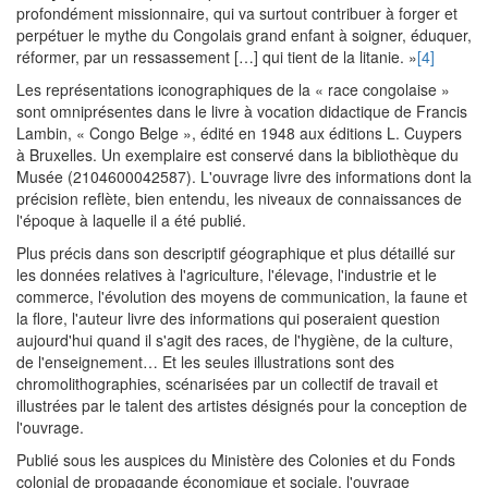
profondément missionnaire, qui va surtout contribuer à forger et
perpétuer le mythe du Congolais grand enfant à soigner, éduquer,
réformer, par un ressassement […] qui tient de la litanie. »
[4]
Les représentations iconographiques de la « race congolaise »
sont omniprésentes dans le livre à vocation didactique de Francis
Lambin, « Congo Belge », édité en 1948 aux éditions L. Cuypers
à Bruxelles. Un exemplaire est conservé dans la bibliothèque du
Musée (2104600042587). L'ouvrage livre des informations dont la
précision reflète, bien entendu, les niveaux de connaissances de
l'époque à laquelle il a été publié.
Plus précis dans son descriptif géographique et plus détaillé sur
les données relatives à l'agriculture, l'élevage, l'industrie et le
commerce, l'évolution des moyens de communication, la faune et
la flore, l'auteur livre des informations qui poseraient question
aujourd'hui quand il s'agit des races, de l'hygiène, de la culture,
de l'enseignement… Et les seules illustrations sont des
chromolithographies, scénarisées par un collectif de travail et
illustrées par le talent des artistes désignés pour la conception de
l'ouvrage.
Publié sous les auspices du Ministère des Colonies et du Fonds
colonial de propagande économique et sociale, l'ouvrage