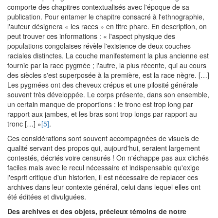
comporte des chapitres contextualisés avec l'époque de sa
publication. Pour entamer le chapitre consacré à l'ethnographie,
l'auteur désignera « les races » en titre phare. En description, on
peut trouver ces informations : « l'aspect physique des
populations congolaises révèle l'existence de deux couches
raciales distinctes. La couche manifestement la plus ancienne est
fournie par la race pygmée ; l'autre, la plus récente, qui au cours
des siècles s'est superposée à la première, est la race nègre. […]
Les pygmées ont des cheveux crépus et une pilosité générale
souvent très développée. Le corps présente, dans son ensemble,
un certain manque de proportions : le tronc est trop long par
rapport aux jambes, et les bras sont trop longs par rapport au
tronc […] »
[5]
.
Ces considérations sont souvent accompagnées de visuels de
qualité servant des propos qui, aujourd'hui, seraient largement
contestés, décriés voire censurés ! On n'échappe pas aux clichés
faciles mais avec le recul nécessaire et indispensable qu'exige
l'esprit critique d'un historien, il est nécessaire de replacer ces
archives dans leur contexte général, celui dans lequel elles ont
été éditées et divulguées.
Des archives et des objets, précieux témoins de notre