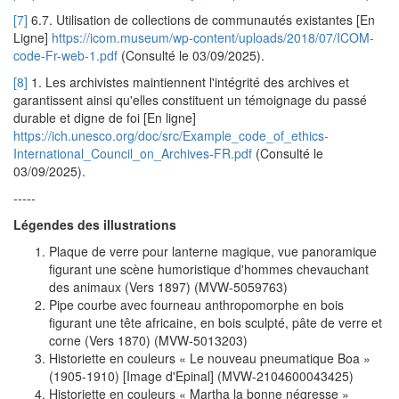
[7]
6.7. Utilisation de collections de communautés existantes [En
Ligne]
https://icom.museum/wp-content/uploads/2018/07/ICOM-
code-Fr-web-1.pdf
(Consulté le 03/09/2025).
[8]
1. Les archivistes maintiennent l'intégrité des archives et
garantissent ainsi qu'elles constituent un témoignage du passé
durable et digne de foi [En ligne]
https://ich.unesco.org/doc/src/Example_code_of_ethics-
International_Council_on_Archives-FR.pdf
(Consulté le
03/09/2025).
-----
Légendes des illustrations
Plaque de verre pour lanterne magique, vue panoramique
figurant une scène humoristique d'hommes chevauchant
des animaux (Vers 1897) (MVW-5059763)
Pipe courbe avec fourneau anthropomorphe en bois
figurant une tête africaine, en bois sculpté, pâte de verre et
corne (Vers 1870) (MVW-5013203)
Historiette en couleurs « Le nouveau pneumatique Boa »
(1905-1910) [Image d'Epinal] (MVW-2104600043425)
Historiette en couleurs « Martha la bonne négresse »