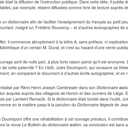
 était la diffusion de l'instruction publique. Dans cette idée, il publi
fables, par exemple, étaient diffusées comme livre de lecture auprès de
 un dictionnaire afin de faciliter l'enseignement du français au petit peupl
ourtant, malgré lui, Frédéric Rouveroy – et d'autres lexicographes de s
fet, il commence abruptement à la lettre A, sans préface, ni explications
bliothèque d'un certain M. Duval, et c'est au hasard d'une vente publiq
rage sorti de nulle part, à plus forte raison parce qu'il est anonyme. 
n de cette paternité ? En 1926, Jules Doutrepont, qui consacre sa thès
ocument, en comparant le document à d'autres écrits autographes, et e
l réalisé par Rémi Henri-Joseph Cambresier dans son
Dictionnaire walo
on acquise auprès des villageois de Horion et des ouvriers de Liège. Et 
lisé par Lambert Remacle. Si le dictionnaire était tombé dans l'oubli, Ju
érence en la matière jusqu'à la parution du
Dictionnaire liégeois
de Jean
 Doutrepont offre une réhabilitation à cet ouvrage précieux, il contribue
dans la revue
Le Bulletin du dictionnaire wallon
, sa conclusion est sans 