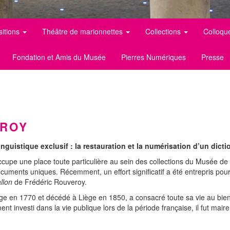
sitions
Théâtre de marionnettes
Collections
Colloqu
Fondation et Amis du Musée
Pierres Numériques
Presse
EROY
nguistique exclusif : la restauration et la numérisation d’un dict
ccupe une place toute particulière au sein des collections du Musée de 
ocuments uniques. Récemment, un effort significatif a été entrepris pour
allon
de Frédéric Rouveroy.
e en 1770 et décédé à Liège en 1850, a consacré toute sa vie au bien p
ment investi dans la vie publique lors de la période française, il fut ma