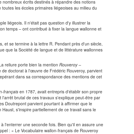
a de nombreux écrits destinés à répandre des notions
 toutes les écoles primaires liégeoises au milieu du
e liégeois. Il n'était pas question d'y illustrer la
on temps – ont contribué à fixer la langue wallonne et
, et se termine à la lettre R. Pendant près d'un siècle,
ue que la Société de langue et de littérature wallonnes
La reliure porte bien la mention
Rouveroy
–
e de doctorat à l'œuvre de Frédéric Rouveroy, parvient
n repérant dans sa correspondance des mentions de cet
n-français
en 1787, avait entrepris d'établir son propre
l'arrêt brutal de ces travaux s'explique peut-être par
les Doutrepont parvient pourtant à affirmer que le
 Haust, s'inspire partiellement de ce travail sans le
 à l'enterrer une seconde fois. Bien qu'il en assure une
appel : « Le Vocabulaire wallon-français de Rouveroy