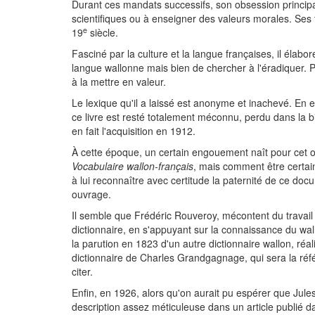
Durant ces mandats successifs, son obsession principale
scientifiques ou à enseigner des valeurs morales. Ses 
e
19
siècle.
Fasciné par la culture et la langue françaises, il élabore
langue wallonne mais bien de chercher à l'éradiquer. P
à la mettre en valeur.
Le lexique qu'il a laissé est anonyme et inachevé. En ef
ce livre est resté totalement méconnu, perdu dans la bi
en fait l'acquisition en 1912.
À cette époque, un certain engouement naît pour cet ouv
Vocabulaire wallon-français
, mais comment être certai
à lui reconnaître avec certitude la paternité de ce d
ouvrage.
Il semble que Frédéric Rouveroy, mécontent du travai
dictionnaire, en s'appuyant sur la connaissance du wall
la parution en 1823 d'un autre dictionnaire wallon, réa
dictionnaire de Charles Grandgagnage, qui sera la réf
citer.
Enfin, en 1926, alors qu'on aurait pu espérer que Jules
description assez méticuleuse dans un article publié 