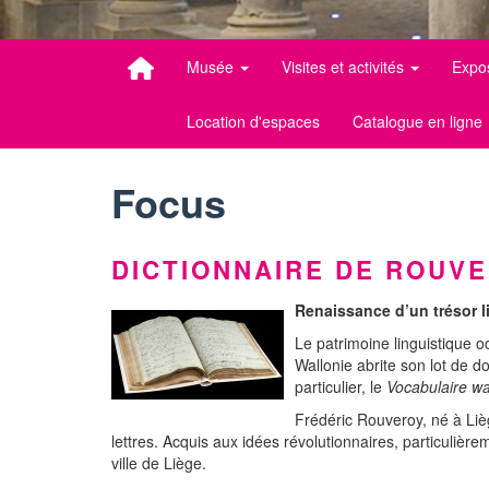
Musée
Visites et activités
Expo
Location d'espaces
Catalogue en ligne
Focus
DICTIONNAIRE DE ROUV
Renaissance d’un trésor li
Le patrimoine linguistique o
Wallonie abrite son lot de d
particulier, le
Vocabulaire w
Frédéric Rouveroy, né à Lièg
lettres. Acquis aux idées révolutionnaires, particulière
ville de Liège.