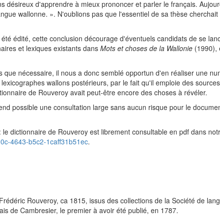
s désireux d'apprendre à mieux prononcer et parler le français. Aujou
langue wallonne. ». N'oublions pas que l'essentiel de sa thèse cherchait
 pas été édité, cette conclusion décourage d'éventuels candidats de se 
nnaires et lexiques existants dans
Mots et choses de la Wallonie
(1990), 
us que nécessaire, il nous a donc semblé opportun d'en réaliser une num
les lexicographes wallons postérieurs, par le fait qu'il emploie des sour
tionnaire de Rouveroy avait peut-être encore des choses à révéler.
nd possible une consultation large sans aucun risque pour le document 
 : le dictionnaire de Rouveroy est librement consultable en pdf dans not
500c-4643-b5c2-1caff31b51ec
.
 Frédéric Rouveroy, ca 1815, issus des collections de la Société de l
is de Cambresier, le premier à avoir été publié, en 1787.